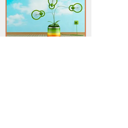
SERVIZI PER UNA
CASA CERTIFICATA
Certificazione APE - documento sulle prestazioni
energetiche
Dichiarazione di rispondenza - certificazione
dell'impianto rispetto alle norme
Rilascio del nuovo libretto d'impianto
Servizi di progettazione, installazione e
manutenzione per l'efficientamento