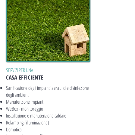
SERVIZI PER UNA
CASA EFFICIENTE
Sanificazione degli impianti aeraulici e disinfezione
degli ambienti
Manutenzione impianti
WeBox - monitoraggio
Installazione e manutenzione caldaie
Relamping (illuminazione)
Domotica